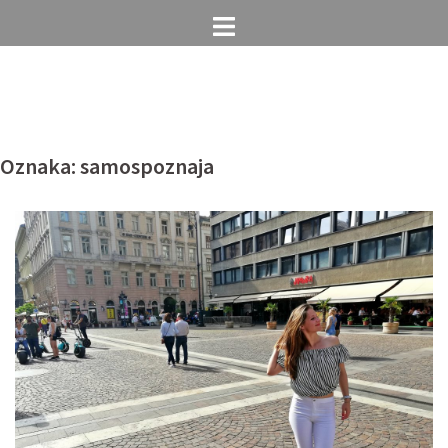
Skip
to
content
Oznaka: samospoznaja