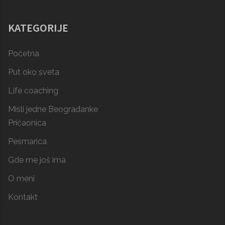
KATEGORIJE
Početna
Put oko sveta
Life coaching
Misli jedne Beograđanke
Pričaonica
Pesmarica
Gde me još ima
O meni
Kontakt