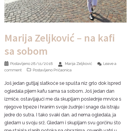
Marija Zeljković – na kafi
sa sobom
Postavljeno
28/11/2018
Marija Zeljković
Leave a
comment
Postavljeno
Pričaonica
Još jedan gutljaj slatkoće se spušta niz grlo dok ispred
ogledala pijem kafu sama sa sobom. Još jedan dan
izmiče, ostavljajući me da skupljam poslednje mrvice s
njegove trpeze i hranim svoje žudnje i snage da istraju
jedre do sutra. I tako svaki dan. ad nema ogledala, ja
gledam u svoju srž. Gledam i skupljam svu gorčinu što
me stajala slanih potoka na obrazima, crvenih vatri u