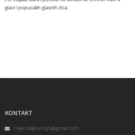
glavi i popucalih glasnih žica.
KONTAKT
maki.zeljkovic96@gmail.com