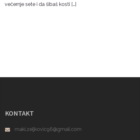
večernje sete i da šibaš kosti […]
KONTAKT
maki.zeljkovic96@gmail.com