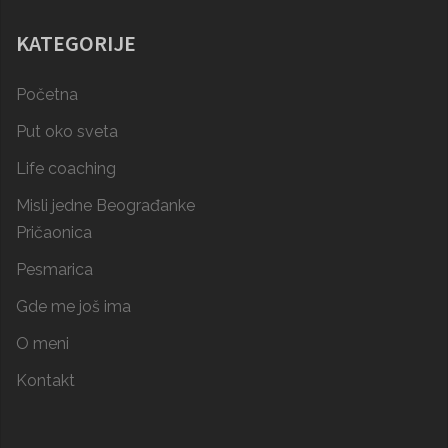
KATEGORIJE
Početna
Put oko sveta
Life coaching
Misli jedne Beograđanke
Pričaonica
Pesmarica
Gde me još ima
O meni
Kontakt