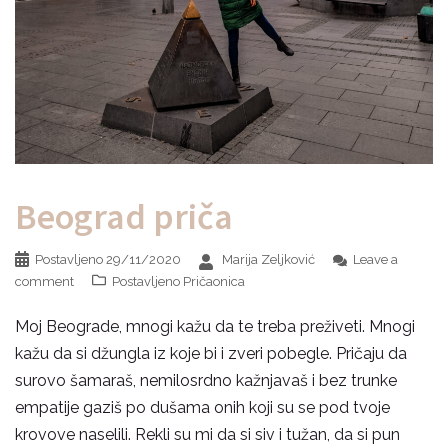
Beograd priča
Postavljeno
29/11/2020
Marija Zeljković
Leave a
comment
Postavljeno
Pričaonica
Moj Beograde, mnogi kažu da te treba preživeti. Mnogi
kažu da si džungla iz koje bi i zveri pobegle. Pričaju da
surovo šamaraš, nemilosrdno kažnjavaš i bez trunke
empatije gaziš po dušama onih koji su se pod tvoje
krovove naselili. Rekli su mi da si siv i tužan, da si pun